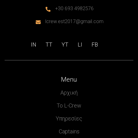
+30 693 4982576

lcrew.est2017@gmail.com

IN
ΤΤ
ΥΤ
LI
FB
Menu
Αρχική
Το L-Crew
Υπηρεσίες
Captains