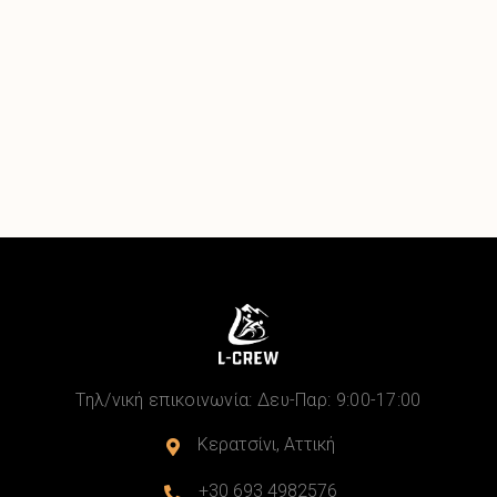
Τηλ/νική επικοινωνία: Δευ-Παρ: 9:00-17:00
Κερατσίνι, Αττική

+30 693 4982576
