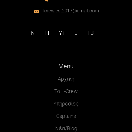
lcrew.est2017@gmail.com

IN
ΤΤ
ΥΤ
LI
FB
Menu
Αρχική
Το L-Crew
Υπηρεσίες
Captains
Νέα/Blog