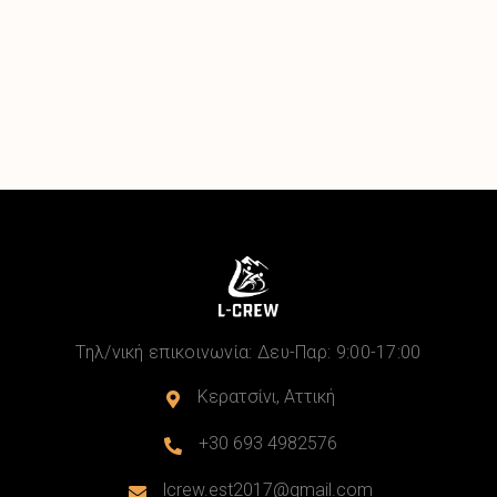
Τηλ/νική επικοινωνία: Δευ-Παρ: 9:00-17:00
Κερατσίνι, Αττική

+30 693 4982576

lcrew.est2017@gmail.com
